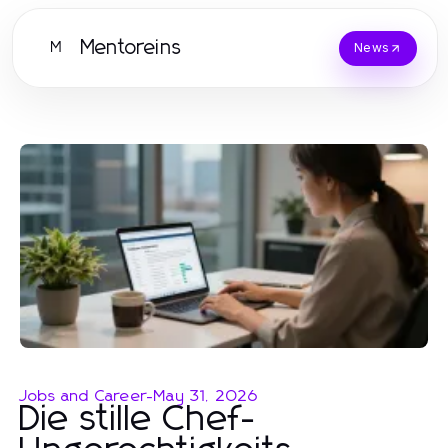
Mentoreins
M
News
Jobs and Career
-
May 31, 2026
Die stille Chef-